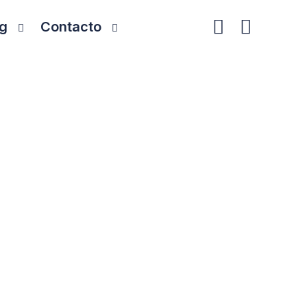
g
Contacto
ones reales mediante soluciones rápidas,
con Nosotros !