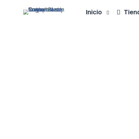
Inicio
Tiend
En ConsultBI ayudamos a compañías de to
¡ Más Sobre N