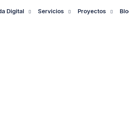
a Digital
Servicios
Proyectos
Blo
Sobre ConsultBI
dos los sectores a convertir sus datos en decisi
eficientes y totalmente optimizadas.
osotros !
¡ Contacta 