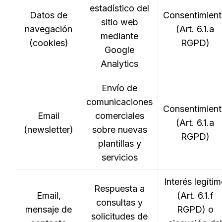
estadístico del
Datos de
Consentimien
sitio web
navegación
(Art. 6.1.a
mediante
(cookies)
RGPD)
Google
Analytics
Envío de
comunicaciones
Consentimien
Email
comerciales
(Art. 6.1.a
(newsletter)
sobre nuevas
RGPD)
plantillas y
servicios
Interés legíti
Respuesta a
Email,
(Art. 6.1.f
consultas y
mensaje de
RGPD) o
solicitudes de