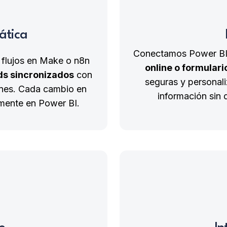
ática
Conectamos Power BI 
 flujos en Make o n8n
online o formulari
ds sincronizados
con
seguras y personali
iones. Cada cambio en
información sin
amente en Power BI.