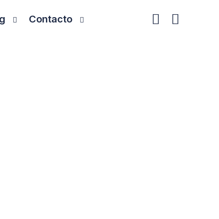
g
Contacto
 Power BI
iminan tareas manuales, reducen errores y
de datos, aplicamos limpieza inteligente e
rma automática.
 para que podáis tomar decisiones rápidas
día.