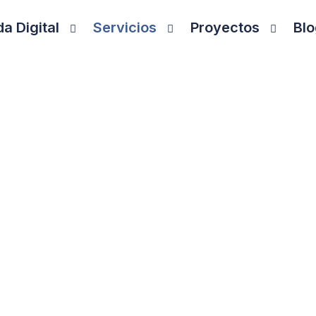
a Digital
Servicios
Proyectos
Blo
zación con IA para
ujos de
automatización e Inteligencia Artificial
que el
 siempre actualizados. Conectamos vuestras fuentes 
A para generar métricas, validaciones y alertas de fo
matización a medida con
Power BI, Make, n8n y APIs
,
adas en información fiable, centralizada y siempre al 