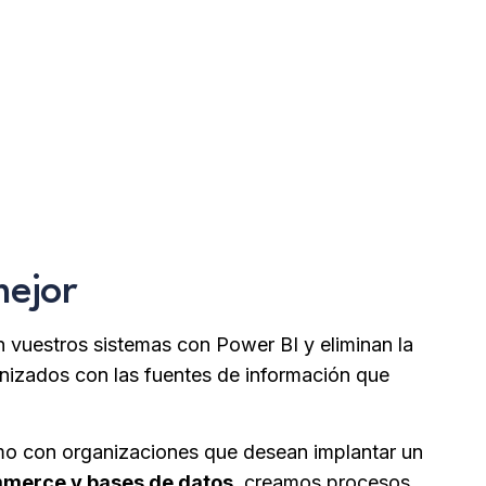
con nosotros !
mejor
n vuestros sistemas con Power BI y eliminan la
nizados con las fuentes de información que
omo con organizaciones que desean implantar un
mmerce y bases de datos
, creamos procesos