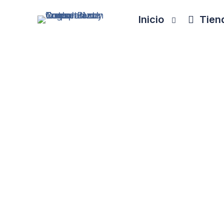
Inicio
Tiend
Automati
Llevad vuestros datos a otro nivel con fl
mantienen vuestros dashboards de Power BI
incorporamos I
Nuestro equipo diseña sistemas de auto
bas