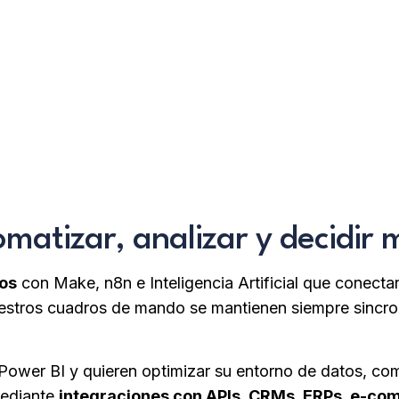
ber más !
¡ Contactad 
matizar, analizar y decidir 
os
con Make, n8n e Inteligencia Artificial que conecta
uestros cuadros de mando se mantienen siempre sincro
Power BI y quieren optimizar su entorno de datos, c
Mediante
integraciones con APIs, CRMs, ERPs, e-co