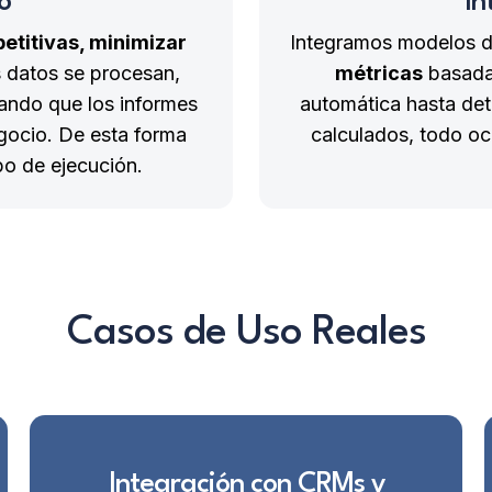
o
In
petitivas, minimizar
Integramos modelos 
s datos se procesan,
métricas
basadas
ando que los informes
automática hasta det
egocio. De esta forma
calculados, todo oc
o de ejecución.
Casos de Uso Reales
Integración con CRMs y