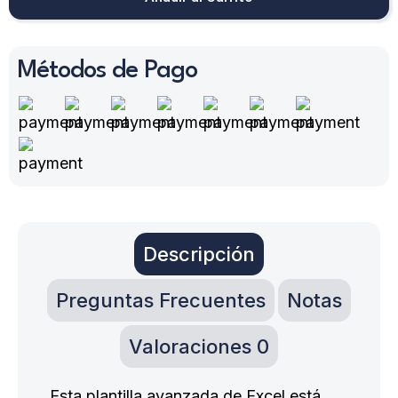
era:
es:
34,90 €.
14,90 €.
Métodos de Pago
Descripción
Preguntas Frecuentes
Notas
Valoraciones
0
Esta plantilla avanzada de Excel está