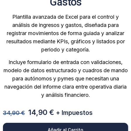
Gastos
Plantilla avanzada de Excel para el control y
análisis de ingresos y gastos, diseñada para
registrar movimientos de forma guiada y analizar
resultados mediante KPIs, gráficos y listados por
periodo y categoría.
Incluye formulario de entrada con validaciones,
modelo de datos estructurado y cuadros de mando
para autónomos y pymes que necesitan una
navegación del informe clara entre operativa diaria
y análisis financiero.
El
El
14,90
€
+ Impuestos
34,90
€
precio
precio
original
actual
Añadir al Carrito