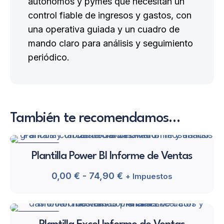
autónomos y pymes que necesitan un
control fiable de ingresos y gastos, con
una operativa guiada y un cuadro de
mando claro para análisis y seguimiento
periódico.
También te recomendamos…
EN OFERTA
Plantilla Power BI Informe de Ventas
Rango
0,00
€
-
74,90
€
+ Impuestos
de
Este
precios:
producto
desde
EN OFERTA