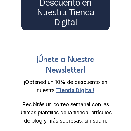
Descuento en
pueden
elegir
Nuestra Tienda
en
Digital
la
página
de
producto
¡Únete a Nuestra
Newsletter!
¡Obtened un 10% de descuento en
nuestra
Tienda Digital!
Recibirás un correo semanal con las
últimas plantillas de la tienda, artículos
de blog y más sopresas, sin spam.