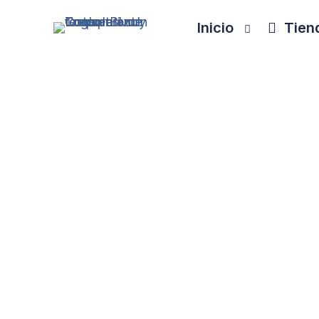
Inicio
Tiend
Ideas, inspiración y cont
En este espacio compartimos artículos p
encontraréis contenido claro, práctico y
forma en qu