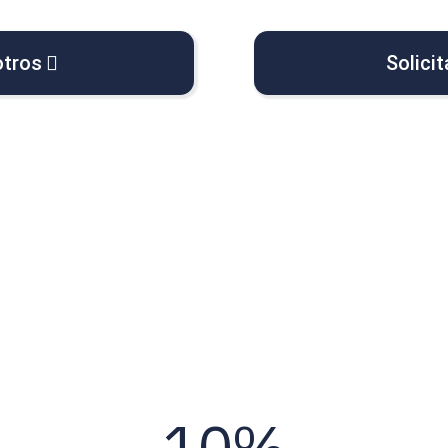
otros
Solici
10%