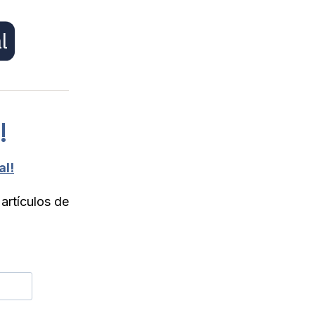
l
!
al!
 artículos de