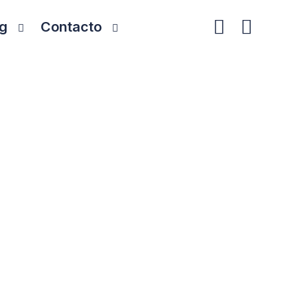
g
Contacto
bajan con datos y Power BI
ar los datos en vuestro día a día. Aquí
enfoques más estratégicos para mejorar la
mación real.