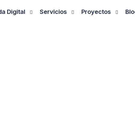
a Digital
Servicios
Proyectos
Blo
Blog
enido útil para empresas que tra
ensados para ayudaros a entender mejor cómo aprovech
 orientado a empresas: desde conceptos básicos hasta 
e analizáis, comunicáis y tomáis decisiones con infor