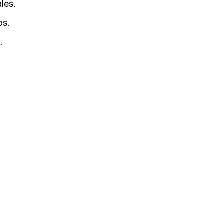
les.
os.
.